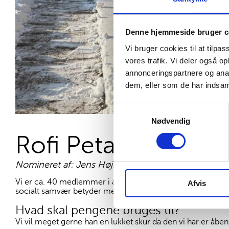
Denne hjemmeside bruger c
Vi bruger cookies til at tilpas
vores trafik. Vi deler også 
annonceringspartnere og anal
dem, eller som de har indsaml
Samtykkevalg
Nødvendig
Rofi Petanque
Nomineret af: Jens Højhus
Vi er ca. 40 medlemmer i alder fra 70 til 88 år og spiller
Afvis
socialt samvær betyder meget.
Hvad skal pengene bruges til?
Vi vil meget gerne han en lukket skur da den vi har er åben