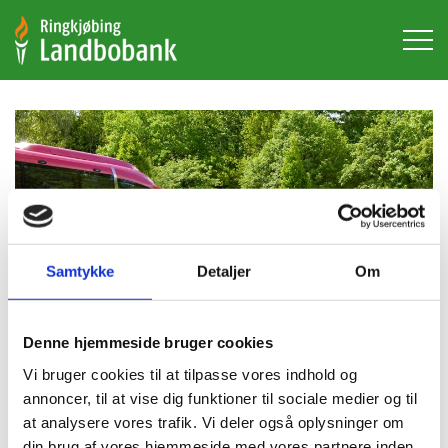
Hop
til
hovedindhold
Samtykke
Detaljer
Om
Denne hjemmeside bruger cookies
Vi bruger cookies til at tilpasse vores indhold og
Hjernesagen
annoncer, til at vise dig funktioner til sociale medier og til
at analysere vores trafik. Vi deler også oplysninger om
din brug af vores hjemmeside med vores partnere inden