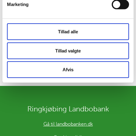
dygtige ryttere store som små og selvfølgelig under
Marketing
stævnerne
Tillad alle
720
2774
Tillad valgte
Afstemningen er afsluttet.
Afvis
Ringkjøbing Landbobank
Gå til landbobanken.dk