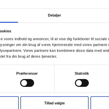
engagement, nytænkning og en stærk
Detaljer
g skabt en mere struktureret
or de ambitiøse juniorer og sjov, leg
 glæde ved sporten. Denne
veau og ambitioner – føler sig velkomne
ookies
se vores indhold og annoncer, til at vise dig funktioner til sociale
 inddragelse af forældrene. En
oplysninger om din brug af vores hjemmeside med vores partnere i
n og er med til at skabe trygge
ysepartnere. Vores partnere kan kombinere disse data med andr
e styrker både sammenholdet og
et fra din brug af deres tjenester.
ele familien.
ngen de seneste to år afholdt fælles
, forældre, bedsteforældre og
Præferencer
Statistik
t bånd og et inkluderende
ilieturnering, hvor forældre,
illes der juniorer mod voksne i en
evelser og stærke relationer.
Tillad valgte
de juniorer, der har lyst til