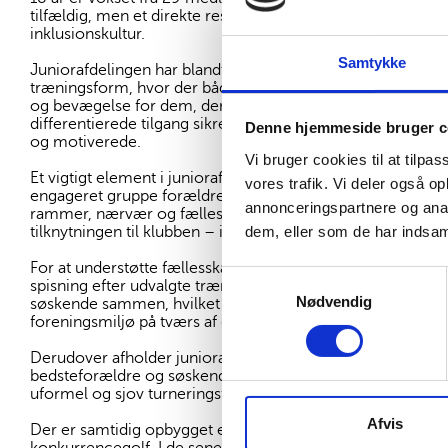
tilfældig, men et direkte resultat af målrettet frivilligt 
inklusionskultur.
Samtykke
Juniorafdelingen har blandt andet udvidet træningstiden o
træningsform, hvor der både er plads til teknisk udvikling f
og bevægelse for dem, der primært ønsker fællesskab og
differentierede tilgang sikrer, at alle juniorer – uanset ni
Denne hjemmeside bruger c
og motiverede.
Vi bruger cookies til at tilpas
Et vigtigt element i juniorafdelingens succes er den aktive
vores trafik. Vi deler også 
engageret gruppe forældre bidrager frivilligt ved træninge
annonceringspartnere og anal
rammer, nærvær og fællesskab omkring juniorerne. Dett
dem, eller som de har indsaml
tilknytningen til klubben – ikke kun for børnene, men for h
For at understøtte fællesskabet yderligere har juniorafdeli
Samtykkevalg
spisning efter udvalgte træningsgange. Her spiser juniorer
Nødvendig
søskende sammen, hvilket har bidraget til et stærkt social
foreningsmiljø på tværs af generationer.
Derudover afholder juniorafdelingen to gange årligt en fam
bedsteforældre og søskende inviteres til at deltage. Her sp
uformel og sjov turneringsform, som skaber smil, gode opl
Afvis
Der er samtidig opbygget et stærkt socialt fællesskab blandt 