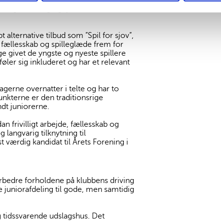
derfor afholdt deres egen interne
ig udvikling og lysten til at blive i
t alternative tilbud som ”Spil for sjov”,
, fællesskab og spilleglæde frem for
ge givet de yngste og nyeste spillere
øler sig inkluderet og har et relevant
erne overnatter i telte og har to
punkterne er den traditionsrige
ndt juniorerne.
an frivilligt arbejde, fællesskab og
 langvarig tilknytning til
t værdig kandidat til Årets Forening i
forbedre forholdene på klubbens driving
 juniorafdeling til gode, men samtidig
g tidssvarende udslagshus. Det