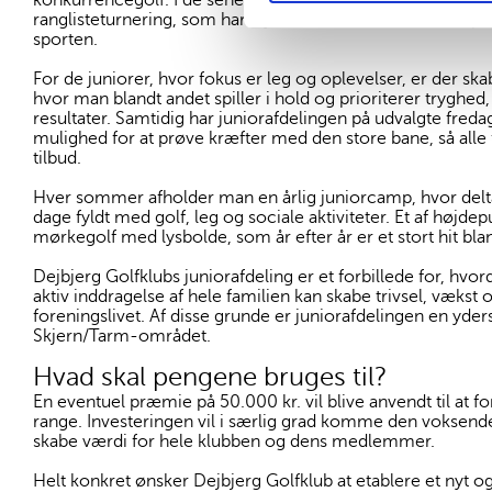
konkurrencegolf. I de seneste tre år har juniorafdelingen 
ranglisteturnering, som har styrket både sammenhold, sportsl
sporten.
For de juniorer, hvor fokus er leg og oplevelser, er der skab
hvor man blandt andet spiller i hold og prioriterer tryghed
resultater. Samtidig har juniorafdelingen på udvalgte freda
mulighed for at prøve kræfter med den store bane, så alle f
tilbud.
Hver sommer afholder man en årlig juniorcamp, hvor deltag
dage fyldt med golf, leg og sociale aktiviteter. Et af højde
mørkegolf med lysbolde, som år efter år er et stort hit bla
Dejbjerg Golfklubs juniorafdeling er et forbillede for, hvord
aktiv inddragelse af hele familien kan skabe trivsel, vækst og
foreningslivet. Af disse grunde er juniorafdelingen en yders
Skjern/Tarm-området.
Hvad skal pengene bruges til?
En eventuel præmie på 50.000 kr. vil blive anvendt til at 
range. Investeringen vil i særlig grad komme den voksende
skabe værdi for hele klubben og dens medlemmer.
Helt konkret ønsker Dejbjerg Golfklub at etablere et nyt o