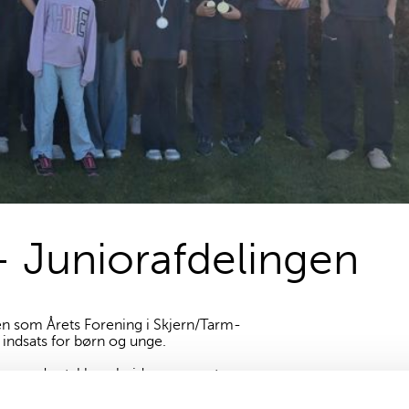
– Juniorafdelingen
isen som Årets Forening i Skjern/Tarm-
 indsats for børn og unge.
onerende stykke arbejde, og været en
gang. Antallet af golfspillere under
emmer i 2025. Denne udvikling er ikke