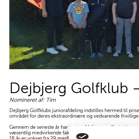
Dejbjerg Golfklub 
Nomineret af: Tim
Dejbjerg Golfklubs juniorafdeling indstilles hermed til pr
området for deres ekstraordinære og vedvarende frivillige
Gennem de seneste år har juniorafdelingen udført et imp
væsentlig medvirkende faktor til en markante medlemsfrem
18 år er vokset fra 29 medlemmer i 2019 til hele 88 medl